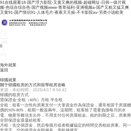
91在线观看18-国产浮力影院-又黄又爽的视频-超碰网址-日韩一级片视
频-色综合综合色-国产视频www-青草福利-亚洲视频a-国产又粗又猛又爽
又黄91-国产情侣91-人体毛片-夜夜天天操-不卡影院av-另类小说欧美
0
海外就業
返回
韓國就業
關于韓國租房的方式和留學租房攻略
來源：本站
時間：2025/4/17 8:56:42
韓國的租房方式
需保證金
全租（
）月租 半全租
:
60%
全租：租客一次性向房東支付一大筆資金作為保證金，通常相當于房屋總
價的
，租期一般簽兩年。這期間，租客除了需要負擔每月的水
50%-80%
電、物業等雜項支出外，不用支付任何房屋租金。租約到期之后，房東將
全部保證金退還給租客。
月租：
先交保證金，然后每個月或者根據協定的時間交房租給房東。同一
套房子，交的保證金金額越多，房租越便宜。