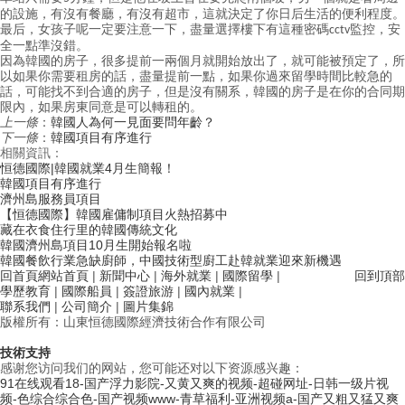
的設施，有沒有餐廳，有沒有超市，這就決定了你日后生活的便利程度。
最后，女孩子呢一定要注意一下，盡量選擇樓下有這種密碼
監控，安
cctv
全一點準沒錯。
因為韓國的房子，很多提前一兩個月就開始放出了，就可能被預定了，所
以如果你需要租房的話，盡量提前一點，如果你過來留學時間比較急的
話，可能找不到合適的房子，但是沒有關系，韓國的房子是在你的合同期
限內，如果房東同意是可以轉租的。
上一條
：
韓國人為何一見面要問年齡？
下一條
：
韓國項目有序進行
相關資訊：
恒德國際|韓國就業4月生簡報！
韓國項目有序進行
濟州島服務員項目
【恒德國際】韓國雇傭制項目火熱招募中
藏在衣食住行里的韓國傳統文化
韓國濟州島項目10月生開始報名啦
韓國餐飲行業急缺廚師，中國技術型廚工赴韓就業迎來新機遇
回首頁
網站首頁
|
新聞中心
|
海外就業
|
國際留學
|
回到頂部
學歷教育
|
國際船員
|
簽證旅游
|
國內就業
|
聯系我們
|
公司簡介
|
圖片集錦
版權所有：
山東恒德國際經濟技術合作有限公司
技術支持
感谢您访问我们的网站，您可能还对以下资源感兴趣：
91在线观看18-国产浮力影院-又黄又爽的视频-超碰网址-日韩一级片视
频-色综合综合色-国产视频www-青草福利-亚洲视频a-国产又粗又猛又爽