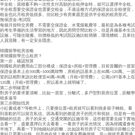
半全租：當積蓄不夠一次性支付高額的全租押金時，就可以選擇半全租。
半全租需要交保證金也需要交租金，不過這種方式的保證金比全租便宜，
租金也比月租房低很多。但比較少有房東愿意提供半全租的租房形式。
無保證金
考試院
:
每個月按時交房費，不需要交保證金、水電煤氣費等，最初是為各種考試
的考生準備的生活學習的地方，因此房間空間比較小，但是具備基本生活
設施，可隨住隨搬。但價格低的考試院設施比較簡陋，環境糟糕，且來往
人員混雜，有一定安全隱患。
韓國留學租房攻略
來韓國留學怎么租房？
第一步，確認預算
韓國租房的費用由三部分構成：保證金
房租
管理費，目前首爾的一居室
+
+
保證金基本上在
萬
萬韓幣，房租的話基本上在
萬
萬。一居
500
~1000
40
~120
室的話相對來說比較便宜
萬
萬（
月租
管理費
）。公寓
基本上在
40
~80
+
LOFT
萬（月租
管理費），所以基本上就明確了。
120
+
第二步明確需求
對房子的要求要清晰，比如一居室，分離式，多戶型對廚房位置，距離學
校多遠等
第三步開始找房
小紅書或者
??等
軟件上
，只要搜位置
租房就可以看到很多留子轉租。看
+
到喜歡的可以留言私信。因為看到的都是房子的照片和視頻，但是有一些
關鍵的信息，房子的采光，交通突圍的設施等等，這些都需要去線下實地
去看一下，盡量選擇白天去看看，一看房子的采光情況，因為韓國還會有
半地下。再看一下到地鐵站的距離，比如說有些房子它可能顯示距離公交
車站只需要
分鐘，但是他在坡上會在要先爬兩個坡，另一個就是看周邊
5