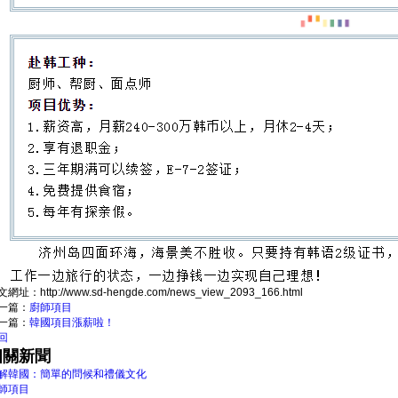
文網址：
http://www.sd-hengde.com/news_view_2093_166.html
一篇：
廚師項目
一篇：
韓國項目漲薪啦！
回
相關新聞
解韓國：簡單的問候和禮儀文化
師項目