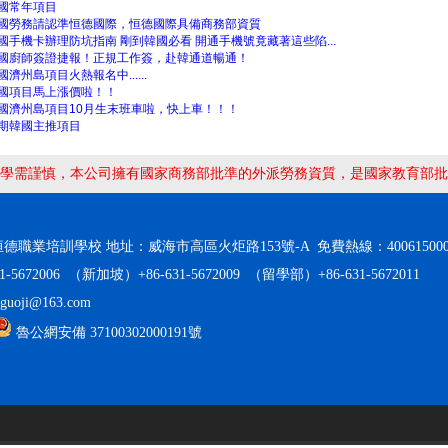
國常年項目
國勞務請認準恒德國際，恒德國際具備商務部資質
國手機卡辦理防坑指南 剛到韓國必看 開通手機號竟藏著這些陷...
國廚師簽證捷報！正規工作簽，赴韓通道暢通！
國濟州島項目火熱報名中......
國項目馬上漲價啦！！
國濟州島項目10月生末班車啦，快上車！！！
期韓國主推項目
學需謹慎，本公司擁有國家商務部批準的外派勞務資質，是國家教育部批
業培訓學校 地址：威海市高區火炬路153號-A 免費熱線：400615000
5672006 （新加坡）+86-631-5672009 （留學部）+86-631-5672011
uoji@163.com
魯公網安備 37100302000191號