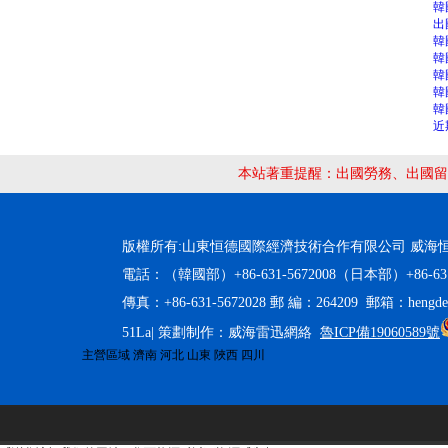
韓
出
韓
韓
韓
韓
韓
近
本站著重提醒：出國勞務、出國留
版權所有:山東恒德國際經濟技術合作有限公司 威海恒德職
電話：（韓國部）+86-631-5672008（日本部）+86-631-
傳真：+86-631-5672028 郵 編：264209 郵箱：hengdeg
51La| 策劃制作：威海雷迅網絡
魯ICP備19060589號
主營區域
濟南
河北
山東
陜西
四川