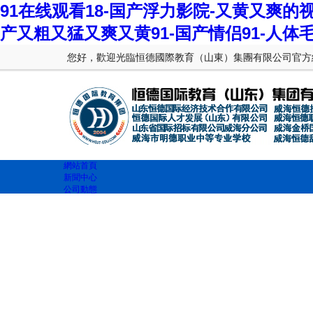
91在线观看18-国产浮力影院-又黄又爽的
产又粗又猛又爽又黄91-国产情侣91-人体
您好，歡迎光臨恒德國際教育（山東）集團有限公司官方
網站首頁
新聞中心
公司動態
海外就業
韓國就業
日本就業
新加坡就業
高端就業
國際留學
韓國留學
日本留學
澳大利亞留學
新西蘭留學
學歷教育
國際船員
簽證旅游
國內就業
聯系我們
聯系方式