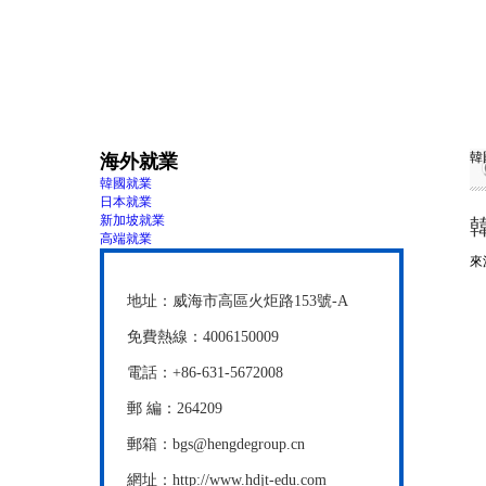
圖片集錦
韓
海外就業
韓國就業
日本就業
新加坡就業
高端就業
來
地址：威海市高區火炬路153號-A
免費熱線：4006150009
電話：+86-631-5672008
郵 編：264209
郵箱：bgs@hengdegroup.cn
網址：http://www.hdjt-edu.com